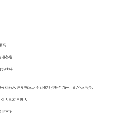
:
更高
取服务费
政策扶持
长35%,客户复购率从不到40%提升至75%。他的做法是:
,吸引大量农户进店
施肥方案