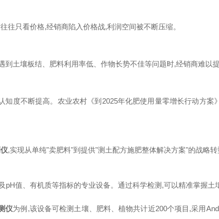
往往只看价格,经销商陷入价格战,利润空间被不断压缩。
户遇到土壤板结、肥料利用率低、作物长势不佳等问题时,经销商难以
的认知度不断提高。农业农村《到2025年化肥使用量零增长行动方
测仪
,实现从单纯"卖肥料"到提供"测土配方施肥整体解决方案"的战略
及pH值、有机质等指标的专业设备。通过科学检测,可以精准掌握土
检测仪
为例,该设备可检测土壤、肥料、植物共计近200个项目,采用Andr