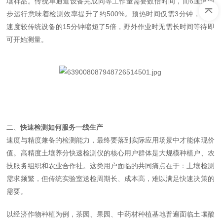
壤样品。传统单通道设备完成同等工作量需要数倍时间，而
6
通道同
步运行意味着检测效率提升了约
500%
。预热时间仅需
3
分钟，响应
速度较传统设备的
15
分钟缩短了
5
倍，野外作业时无需长时间等待即
可开始测量。
二、
快速检测如何服务一线生产
速度与精度兼备的检测能力，最终要落到实际应用场景中才能体现价
值。高精度土壤养分快速检测仪的核心用户群体是大规模种植户、农
技服务组织和农业合作社。这类用户面临的共同痛点在于：土壤检测
需求频繁，但传统实验室送检周期长、成本高，难以满足快速决策的
需要。
以经济作物种植为例，茶园、果园、中药材种植基地普遍面临土壤酸