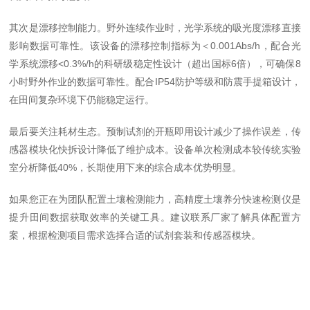
其次是漂移控制能力。野外连续作业时，光学系统的吸光度漂移直接
影响数据可靠性。该设备的漂移控制指标为＜
0.001Abs/h
，配合光
学系统漂移
<0.3%/h
的
科研
级稳定性设计（超出国标
6
倍），可确保
8
小时野外作业的数据可靠性。配合
IP54
防护等级和防震手提箱设计，
在田间复杂环境下仍能稳定运行。
最后要关注耗材生态。预制试剂的开瓶即用设计减少了操作误差，传
感器模块化快拆设计降低了维护成本。设备单次检测成本较传统实验
室分析降低
40%
，长期使用下来的综合成本优势明显。
如果您正在为团队配置土壤检测能力，高精度土壤养分快速检测仪是
提升田间数据获取效率的关键工具。建议联系厂家了解具体配置方
案，根据检测项目需求选择合适的试剂套装和传感器模块。