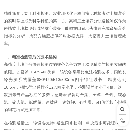
精准施肥，始于精准检测。农业现代化进程加快，种植者对土壤养分
的实时掌握成为科学种植的第一步。高精度土壤养分快速检测仪作为
便携式土壤检测领域的核心装备，能够在田间地头快速完成多项养分
指标的分析，为配方施肥提供即时数据支撑，大幅提升土壤管理效
率。
一、
精准检测背后的技术架构
高精度土壤养分快速检测仪的核心竞争力在于检测精度与检测效率的
兼顾。以君翰
JH-PSA06
为例，该设备采用比色法检测技术，四波长
冷光源系统覆盖
680/420/510/590nm
四个特征波长，精度达到
±
0.5%
，相比行业通行的
±
2%
精度水平，检测误差缩小了
4
倍。这一
数据来自产品标注的参数，意味着设备对全氮、全磷、全钾、铵态
氮、硝态氮、碱解氮、速效磷、速效钾、有机质、
pH
值等核心指标
的测定结果更加可靠。
在检测通量上，该设备支持
6
通道同步检测，单次最多可处理
6
个土