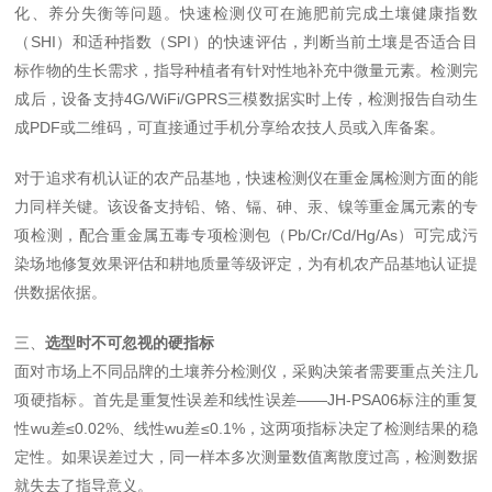
化、养分失衡等问题。快速检测仪可在施肥前完成土壤健康指数
（
SHI
）和适种指数（
SPI
）的快速评估，判断当前土壤是否适合目
标作物的生长需求，指导种植者有针对性地补充中微量元素。检测完
成后，设备支持
4G/WiFi/GPRS
三模数据实时上传，检测报告自动生
成
PDF
或二维码，可直接通过手机分享给农技人员或入库备案。
对于追求有机认证的农产品基地，快速检测仪在重金属检测方面的能
力同样关键。该设备支持铅、铬、镉、砷、汞、镍等重金属元素的专
项检测，配合重金属五毒专项检测包（
Pb/Cr/Cd/Hg/As
）可完成污
染场地修复效果评估和耕地质量等级评定，为有机农产品基地认证提
供数据依据。
三、
选型时不可忽视的硬指标
面对市场上不同品牌的土壤养分检测仪，采购决策者需要重点关注几
项硬指标。首先是重复性误差和线性误差
——
JH-PSA06
标注的重复
性wu差
≤
0.02%
、线性wu差
≤
0.1%
，这两项指标决定了检测结果的稳
定性。如果误差过大，同一样本多次测量数值离散度过高，检测数据
就失去了指导意义。