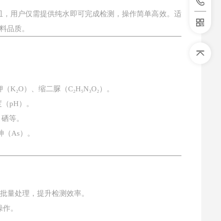
皿，用户仅需提供纯水即可完成检测，操作简单高效。适
料品质。
钾（
K₂O
）、缩二脲（
C₂H₅N₃O₂
）。
度（
pH
）。
、硒等。
砷（
As
）。
品批量处理，提升检测效率。
操作。