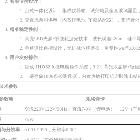
2.
智能便携设计
：
1.
台式一体化设计，集成仪器箱、试剂箱及全套玻璃器皿
2.
交直流两用供电（内置锂电池
+
车载适配器），支持野外
3.
精准稳定性能
：
1.
高亮
LED
光源
+
双拨轮滤光技术，波长误差
≤2nm
，硅半
2.
单通道比色槽设计，无机械位移磨损，重复性wu差
≤0.0
4.
用户友好操作
：
1.
搭载
JHOS2.0
微电脑操作系统，
3.2
寸背光液晶屏
+
轻触
2.
一键存储
1000
条检测数据，内置热敏打印机即时输出结
技术参数
参数项
规格详情
源
交流
220V±22V/50Hz；直流7-9V（锂电池）、12V（
率
≤5W
程与分辨率
0.001-9999，分辨率0.001