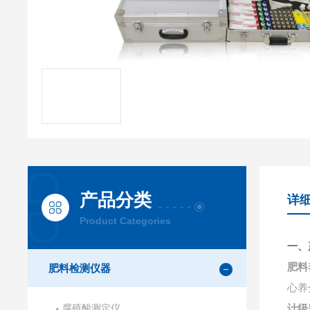
产品分类
详
Product Categories
一、
肥料
肥料检测仪器
心养
腐殖酸测定仪
计级