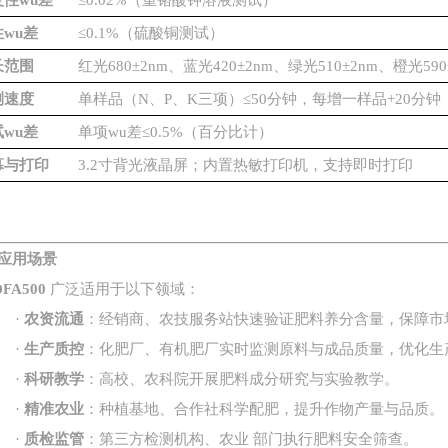
复性wu差
≤0.02%（重铬酸钾溶液测试）
wu差
≤0.1%（硫酸铜测试）
长范围
红光
680±2nm、蓝光420±2nm、绿光510±2nm、橙光590
测速度
单样品（
N、P、K三项）≤50分钟，每增一样品+20分
wu差
单项wu差
≤0.5%（百分比计）
幕与打印
3.2寸背光液晶屏；内置热敏打印机，支持即时打印
应用场景
DFA500
广泛适用于以下领域：
·
农资流通
：经销商、农技服务站快速验证肥料养分含量，保障市
·
生产质控
：化肥厂、有机肥厂实时监测原料与成品质量，优化生
·
科研教学
：高校、农科院开展肥料成分研究与实验教学。
·
精准农业
：种植基地、合作社科学配肥，提升作物产量与品质。
·
质检监管
：第三方检测机构、农业 部门执行肥料安全筛查。