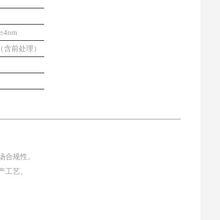
±4nm
钟（含前处理）
场合规性。
产工艺。