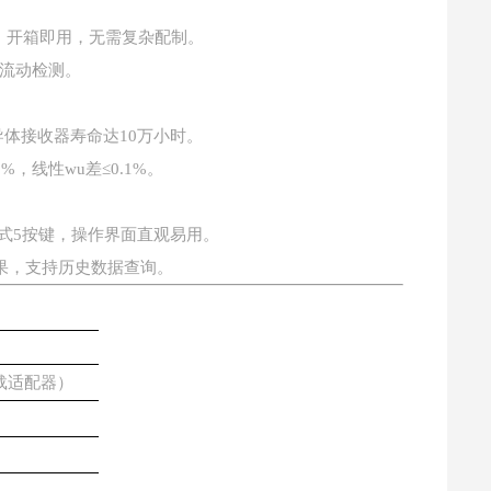
，开箱即用，无需复杂配制。
流动检测。
导体接收器寿命达
10
万小时。
2%
，线性wu差
≤0.1%
。
式
5
按键，操作界面直观易用。
果，支持历史数据查询。
车载适配器）