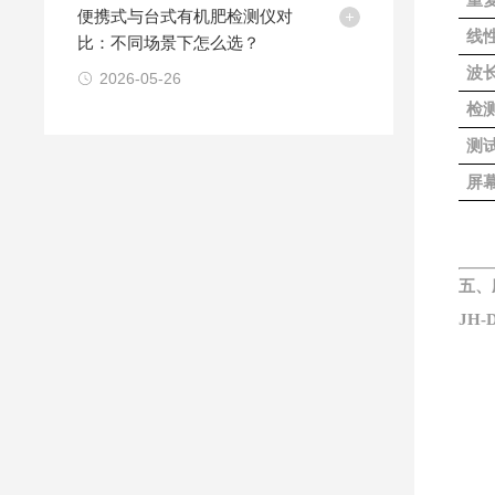
重
便携式与台式有机肥检测仪对
线性
比：不同场景下怎么选？
波
2026-05-26
检
测试
屏
五、
JH-