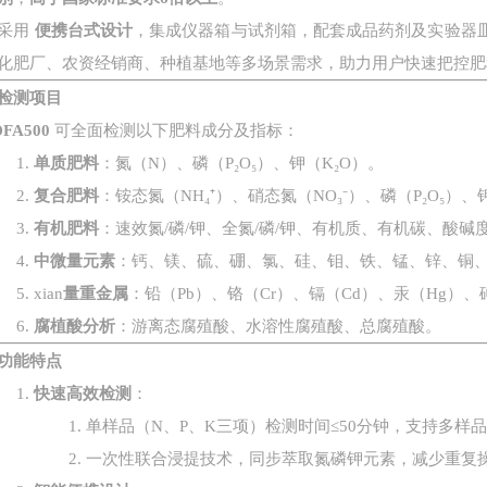
采用
便携台式设计
，集成仪器箱与试剂箱，配套成品药剂及实验器
化肥厂、农资经销商、种植基地等多场景需求，助力用户快速把控肥
检测项目
DFA500
可全面检测以下肥料成分及指标：
1.
单质肥料
：氮（
N
）、磷（
P₂O₅
）、钾（
K₂O
）。
2.
复合肥料
：铵态氮（
NH₄⁺
）、硝态氮（
NO₃⁻
）、磷（
P₂O₅
）、
3.
有机肥料
：速效氮
/
磷
/
钾、全氮
/
磷
/
钾、有机质、有机碳、酸碱
4.
中微量元素
：钙、镁、硫、硼、氯、硅、钼、铁、锰、锌、铜
5. xian
量重金属
：铅（
Pb
）、铬（
Cr
）、镉（
Cd
）、汞（
Hg
）、
6.
腐植酸分析
：游离态腐殖酸、水溶性腐殖酸、总腐殖酸。
功能特点
1.
快速高效检测
：
1.
单样品（
N
、
P
、
K
三项）检测时间
≤50
分钟，支持多样
2.
一次性联合浸提技术，同步萃取氮磷钾元素，减少重复