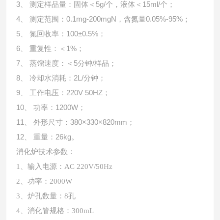
3、
测定样品量：固体＜5g/个，液体＜15ml/个；
4、
测定范围：0.1mg-200mgN
，
含氮量0.05%-95%
；
5、
氮回收率：
100±0.5%
；
6、
重复性：＜1%；
7、
蒸馏速度：
＜5
分钟/样品；
8、
冷却水消耗：2L/分钟
；
9、
工作电压：220V 50HZ；
10、
功率：1200W；
11、
外形尺寸：380×330×820mm；
12、
重量：26kg。
消化炉技术参数：
1、输入电源：AC 220V/50Hz
2、功率：2000W
3、炉孔数量：8孔
4、消化管规格：300mL