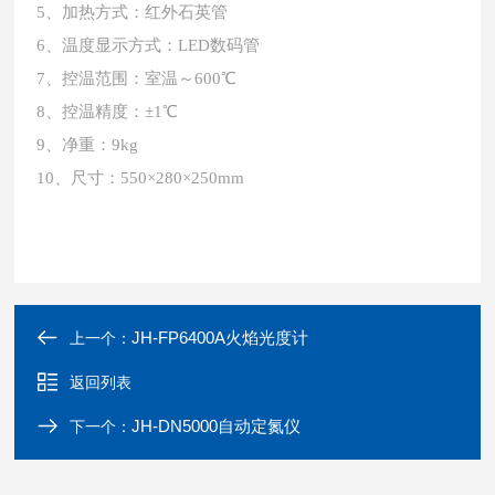
5、加热方式：红外石英管
6、温度显示方式：LED数码管
7、控温范围：室温～600℃
8、控温精度：±1℃
9、净重：9kg
10、尺寸：550×280×250mm
JH-FP6400A火焰光度计
上一个：
返回列表
JH-DN5000自动定氮仪
下一个：