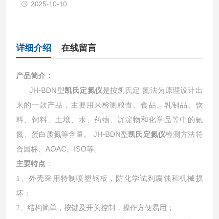
2025-10-10
详细介绍
在线留言
产品简介：
JH-BDN
型
凯氏定氮仪
是按凯氏定 氮法为原理设计出
来的一款产品，主要用来检测粮食、食品、乳制品、饮
料、饲料、土壤、水、药物、沉淀物和化学品等中的氨
氮、蛋白质氮等含量。
JH-BDN
型
凯氏定氮仪
检测方法符
合国标、AOAC、ISO等。
主要特点
：
1、
外壳采用特制喷塑钢板，防化学试剂腐蚀和机械损
坏；
2、
结构简单，按键及开关控制，操作方便易用；