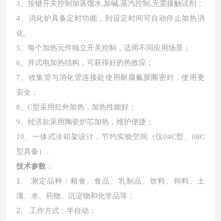
3、
按键开关控制加蒸馏水
,加碱,蒸汽控制,无需接触试剂
；
4、
消化炉具备定时功能，到设定时间可自动停止加热消
化。
5、
每个加热元件独立开关控制，适用不同应用场景；
6、
井式电加热结构，可获得好的热效应；
7、
收集管与消化管连接处使用耐腐氟胶圈密封，使用更
安全；
8、
C型采用红外加热，加热性能好；
9、
经济款采用陶瓷炉芯加热，维护便捷；
10、
一体式冷却架设计，节约实验空间（仅
04C型、08C
型具备）。
技术参数
：
1、
测定品种：粮食、食品、乳制品、饮料、饲料、土
壤、水、药物、沉淀物和化学品等；
2、
工作方式：半自动；