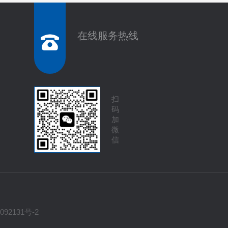
在线服务热线
扫
码
加
微
信
092131号-2