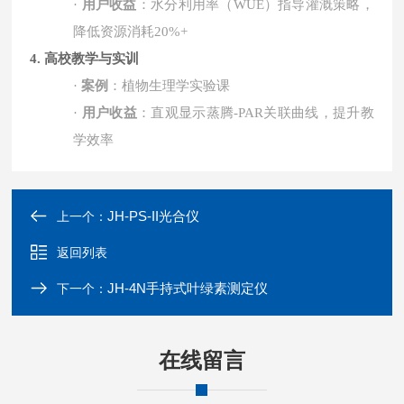
·
用户收益
：水分利用率（
WUE
）指导灌溉策略，
降低资源消耗
20%+
4. 高校教学与实训
·
案例
：植物生理学实验课
·
用户收益
：直观显示蒸腾
-PAR
关联曲线，提升教
学效率
JH-PS-II光合仪
上一个：
返回列表
JH-4N手持式叶绿素测定仪
下一个：
在线留言