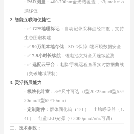
·
PAR
测量
：
400-700nm
全光谱覆盖，
<3μmol/
㎡
/s
漂移值
2. 智能互联与便捷性
·
✅
GPS
地理标记
：自动记录采样点经纬度，支持
生态图谱构建
·
✅
50
万组本地存储
：
SD
卡保障ji端环境数据安全
·
✅
7-9
小时长续航
：锂电池支持全天连续监测
·
✅
选配云平台
：电脑
/
手机远程查看实时数据曲线
（突破地域限制）
3. 灵活拓展能力
·
模块化叶室
：
3
种尺寸可选（
Ⅰ
型
20×25mm/Ⅱ
型
55×
20mm/Ⅲ
型
65×10mm
）
·
定制附件
：群体同化箱（
15L
）、土壤呼吸器（
1.
4L
）、红蓝
LED
光源（
0-3000μmol/
㎡
/s
可调）
三、
技术参数：