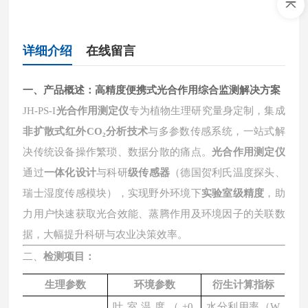
详细介绍
在线留言
一、产品概述：高精度便携式光合作用综合监测解决方案
JH-PS-I
光合作用测定仪
专为植物生理研究量身定制，集成
非扩散式红外
CO₂
分析技术
与多参数传感系统，一站式解
决传统设备操作繁琐、数据分散的痛点。
光合作用测定仪
通过
一体化设计
与科研
级传感器
（德国贺利氏温度探头、
瑞士湿度传感模块），实现野外环境下
实验室级精度
，助
力用户快速获取光合效能、蒸腾作用及环境因子的关联数
据，大幅提升科研与农业决策效率。
二、
检测项目：
生理参数
环境参数
衍生计算指标
叶室温度（
±0.
水分利用率（
W