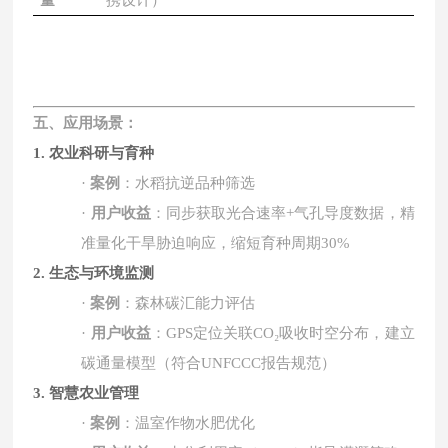
量
携设计）
五、应用场景：
1. 农业科研与育种
·
案例
：水稻抗逆品种筛选
·
用户收益
：同步获取光合速率
+
气孔导度数据，精
准量化干旱胁迫响应，缩短育种周期
30%
2. 生态与环境监测
·
案例
：森林碳汇能力评估
·
用户收益
：
GPS
定位关联
CO₂
吸收时空分布，建立
碳通量模型（符合
UNFCCC
报告规范）
3. 智慧农业管理
·
案例
：温室作物水肥优化