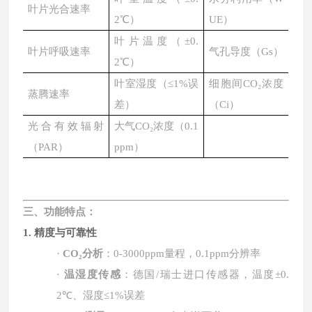
叶片光合速率
2℃）
UE）
叶片温度（
±0.
叶片呼吸速率
气孔导度（
Gs）
2℃）
叶室湿度（
≤1%误
细胞间
CO₂浓度
蒸腾速率
差）
（Ci）
光合有效辐射
大气
CO₂浓度（0.1
（
PAR）
ppm）
三、功能特点：
1. 精度与可靠性
·
CO₂
分析
：
0-3000ppm
量程，
0.1ppm
分辨率
·
温湿度传感
：德国
/
瑞士进口传感器，温度
±0.
2℃
、湿度
≤1%
误差