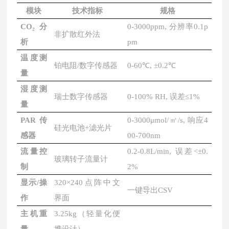
模块
技术指标
规格
CO₂分
0-3000ppm, 分辨率0.1p
非扩散红外法
析
pm
温度测
铂电阻
/数字传感器
0-60℃, ±0.2℃
量
湿度测
瑞士数字传感器
0-100% RH, 误差≤1%
量
PAR传
0-3000μmol/㎡/s, 响应4
硅光电池
+滤光片
感器
00-700nm
流量控
0.2-0.8L/min, 误差<±0.
玻璃转子流量计
制
2%
显示
/操
320×240点阵中文
一键导出
CSV
作
界面
主机重
3.25kg（轻量化便