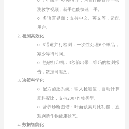
7
寸触屏
+
视频指导：内置样品处理与检
o
测教学视频，新手也能快速上手。
多语言界面：支持中文、英文等，适配
o
用户。
2.
检测高效化
6
通道并行检测：一次性处理
6
个样品，
o
减少等待时间。
热敏打印机：
3
秒输出带二维码的检测报
o
告，数据可追溯。
3.
决策科学化
配方施肥系统：输入检测值，自动计算
o
肥料配比，支持
200+
作物类型。
营养诊断图谱：叶面缺素对比功能，直
o
观判断作物健康状态。
4.
数据智能化