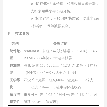
4G
存储
+
无线传输：检测数据直传云端，
o
支持多端共享与长期分析。
权限管理：人脸识别
/
指纹锁，防止非sho
o
u权操作，保障数据安全。
四、
技术参数
类别
参数详情
硬件配
Android 8.1系统 / 4核处理器（1.8GHz） / 4G
置
RAM+256G存储 / 7寸电容触屏
检测性
波长范围
100-1200nm / 12通道比色 / 1样品
能
（N/P/K）≤40分钟，3样品≤1小时
光学系
四波长冷光源（红光
680nm/蓝光420nm/绿光51
统
0nm/橙光590nm），硅半导体接收器
精度与
重复性wu差
≤0.02% / 线性wu差≤0.1% / 1小时
稳定性
漂移＜0.3%（透光度）