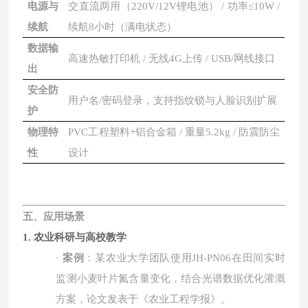
电源与
交直流两用（
220V/12V锂电池） / 功率≤10W /
续航
续航8小时（满电状态）
数据输
高速热敏打印机
/ 无线4G上传 / USB/网线接口
出
安全防
用户名
/密码登录，支持指纹锁与人脸识别扩展
护
物理特
PVC工程塑料+铝合金箱 / 重量5.2kg / 防震防尘
性
设计
五、应用场景
1. 农业科研与高校教学
·
案例
：某农业大学团队使用
JH-PN06
在田间实时
监测小麦叶片氮含量变化，结合光谱数据优化灌溉
方案，论文发表于《农业工程学报》。