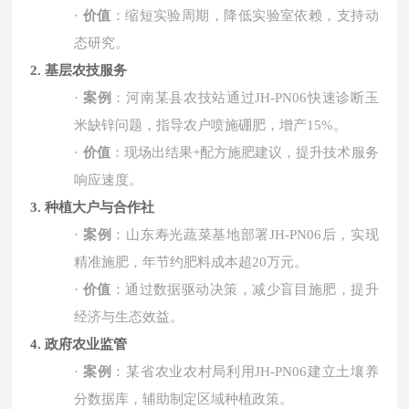
·
价值
：缩短实验周期，降低实验室依赖，支持动
态研究。
2. 基层农技服务
·
案例
：河南某县农技站通过
JH-PN06
快速诊断玉
米缺锌问题，指导农户喷施硼肥，增产
15%
。
·
价值
：现场出结果
+
配方施肥建议，提升技术服务
响应速度。
3. 种植大户与合作社
·
案例
：山东寿光蔬菜基地部署
JH-PN06
后，实现
精准施肥，年节约肥料成本超
20
万元。
·
价值
：通过数据驱动决策，减少盲目施肥，提升
经济与生态效益。
4. 政府农业监管
·
案例
：某省农业农村局利用
JH-PN06
建立土壤养
分数据库，辅助制定区域种植政策。