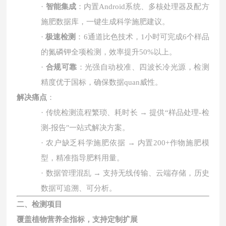
·
智能集成
：内置
Android
系统、多核处理器及配方
施肥数据库，一键生成科学施肥建议。
·
极速检测
：
6
通道比色技术，
1
小时
可
完成
6
个样品
的氮磷钾全项检测，效率提升
50%
以上。
·
合规可靠
：光强自动校准、四波长冷光源，检测
精度优于国标，确保数据quan威性。
解决痛点
：
·
传统检测流程繁琐、耗时长
→
提供
“
样品处理
-
检
测
-
报告
"
一站式解决方案。
·
农户缺乏科学施肥依据
→
内置
200+
作物施肥模
型，精准指导肥料用量。
·
数据管理混乱
→
支持无线传输、云端存储，历史
数据可追溯、可分析。
二、检测项目
覆盖植物营养全指标，支持定制扩展