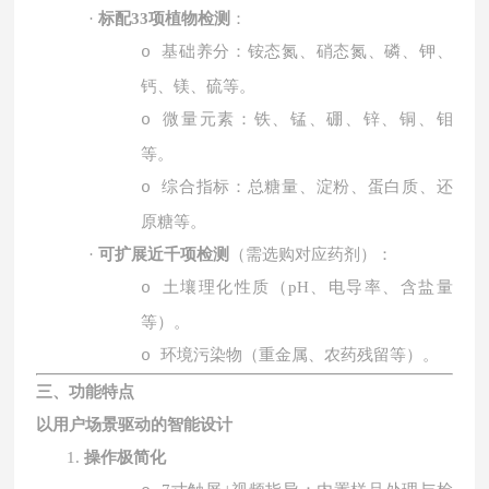
·
标配
33
项植物检测
：
基础养分：铵态氮、硝态氮、磷、钾、
o
钙、镁、硫等。
微量元素：铁、锰、硼、锌、铜、钼
o
等。
综合指标：总糖量、淀粉、蛋白质、还
o
原糖等。
·
可扩展近千项检测
（需选购对应药剂）：
土壤理化性质（
pH
、电导率、含盐量
o
等）。
环境污染物（重金属、农药残留等）。
o
三、功能特点
以用户场景驱动的智能设计
1.
操作极简化