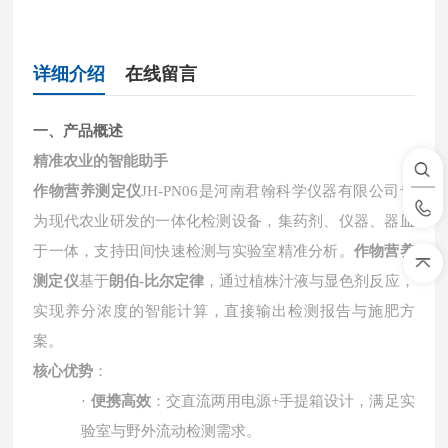
详细介绍
在线留言
一、产品概述
精准农业的智能助手
作物营养测定仪
JH-PN06
是河南君翰科学仪器有限公司专
为现代农业研发的一体化检测设备，集药剂、仪器、器皿
于一体，支持田间快速检测与实验室精准分析。
作物营养
测定仪
基于
朗伯
-
比尔定律
，通过植株汁液与显色剂反应，
实现养分浓度的智能计算，直接输出检测报告与施肥方
案。
核心优势
：
·
便携高效
：交直流两用电源
+
手提箱设计，满足实
验室与野外流动检测需求。