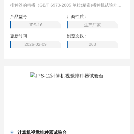
排种器的精播（GB/T 6973-2005 单粒(精密)播种机试验方
法》）、穴播及条播性能的试验和检定。可满足大学、科研院
产品型号：
厂商性质：
所、农机鉴定单位及生产企业针对播种机和排种部件装置的多
JPS-16
生产厂家
种应用需求。
更新时间：
浏览次数：
2026-02-09
263
计算机视觉排种器试验台