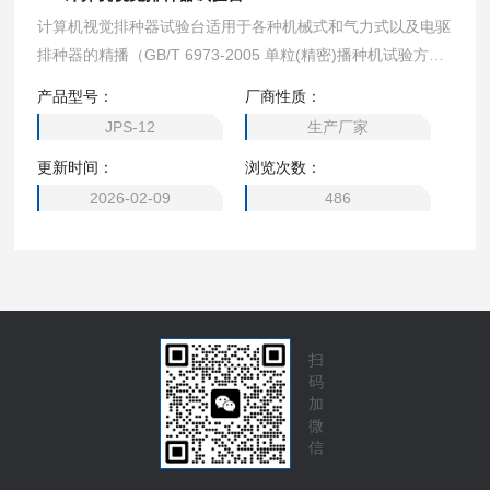
计算机视觉排种器试验台适用于各种机械式和气力式以及电驱
排种器的精播（GB/T 6973-2005 单粒(精密)播种机试验方
法》）、穴播及条播性能的试验和检定。可满足大学、科研院
产品型号：
厂商性质：
所、农机鉴定单位及生产企业针对播种机和排种部件装置的多
JPS-12
生产厂家
种应用需求。
更新时间：
浏览次数：
2026-02-09
486
扫
码
加
微
信