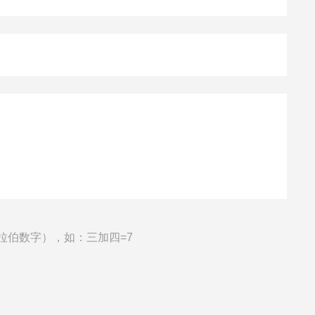
拉伯数字），如：三加四=7