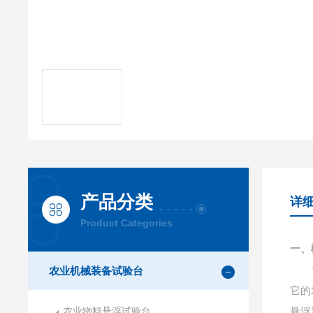
产品分类
详
Product Categories
一、
农业机械装备试验台
它的
农业物料悬浮试验台
悬浮