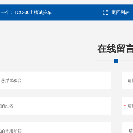
上一个：
TCC-30土槽试验车
返回列表
在线留