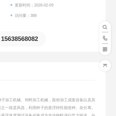
更新时间：2026-02-09
访问量：388
15638568082
种子加工机械、饲料加工机械，面粉加工成套设备以及其
段之一就是风选，利用种子的悬浮特性能使种、杂分离。
子悬浮速度测试设备必将成为农业物料进行气力输送，分