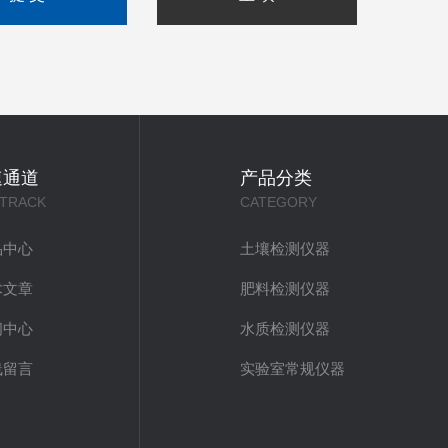
速通道
产品分类
 TRACK
CATEGORY
品中心
土壤检测仪器
术文章
肥料检测仪器
闻中心
水质检测仪器
线留言
实验室常规仪器