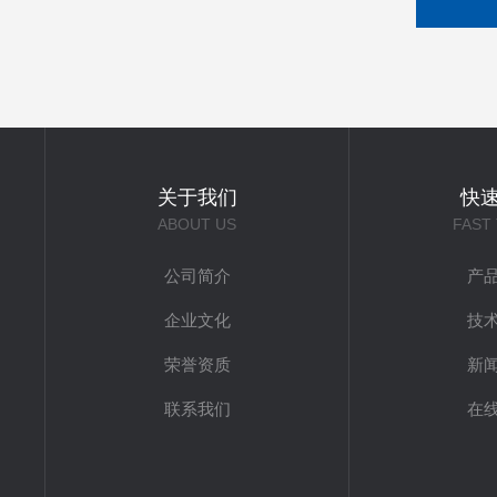
关于我们
快
ABOUT US
FAST
公司简介
产
企业文化
技
荣誉资质
新
联系我们
在